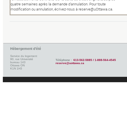
quatre semaines après la demande d’annulation. Pour toute
modification ou annulation, écrivez-nous à reserve@uOttawa.ca.
Hébergement d’été
Service du logement
90, rue Université
Téléphone :
613-562-5885 / 1-888-564-4545
bureau 143
reserve@uottawa.ca
Ottawa ON
K1N 1H3